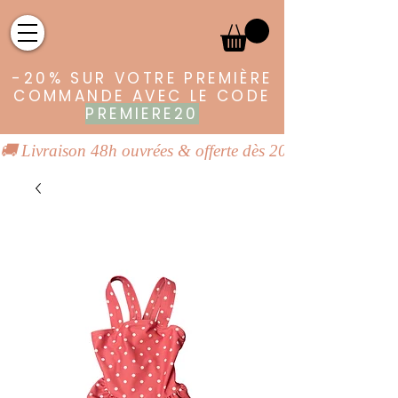
-20% SUR VOTRE PREMIÈRE
COMMANDE AVEC LE CODE
PREMIERE20
🚚 Livraison 48h ouvrées & offerte dès 20€ | 👕 Vêtements