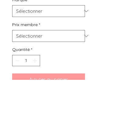
Prix membre
*
Quantité
*
Ajouter au panier
Bibou seconde main, location ou
achat de vêtements d'occasion
pour grossesse, bébés et enfants
de 0 mois à 8 ans, vous présente
ce Pull de Noël Tissaia 5 ans