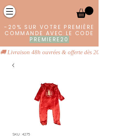
-20% SUR VOTRE PREMIÈRE
COMMANDE AVEC LE CODE
PREMIERE20
🚚 Livraison 48h ouvrées & offerte dès 20€ | 👕 Vêtements
SKU : 4275