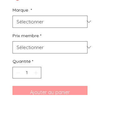
Marque
*
Prix membre
*
Quantité
*
Ajouter au panier
Bibou seconde main, location ou
achat de vêtements d'occasion
pour grossesse, bébés et enfants
de 0 mois à 6 ans, vous présente
ce Pyjama velours doux Noël