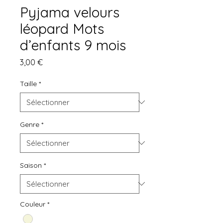
Pyjama velours
léopard Mots
d’enfants 9 mois
Prix
3,00 €
Taille
*
Genre
*
Saison
*
Couleur
*