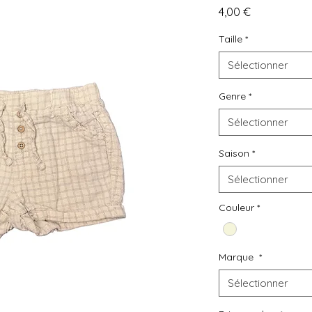
L
o
u
e
z
Prix
4,00 €
D
e
s
v
ê
t
e
m
e
n
t
s
Taille
*
d
e
s
e
c
o
n
d
e
m
a
i
n
Sélectionner
à
p
r
i
x
m
a
l
i
n
Genre
*
Sélectionner
Saison
*
Sélectionner
Couleur
*
Marque
*
Sélectionner