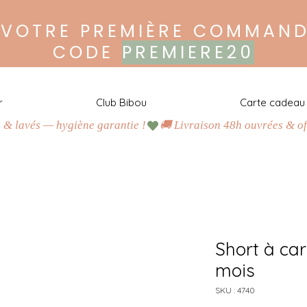
 VOTRE PREMIÈRE COMMAND
CODE
PREMIERE20
r
Club Bibou
Carte cadeau
s & lavés — hygiène garantie !
H
a
b
i
l
l
e
z
m
a
l
i
n
,
c
o
n
s
o
m
m
e
z
r
e
s
p
o
n
s
a
b
l
e
!
J
u
s
q
u
’
à
-
8
0
%
d
u
p
r
i
x
n
e
u
f
Short à car
A
c
h
e
t
e
z
mois
O
u
SKU : 4740