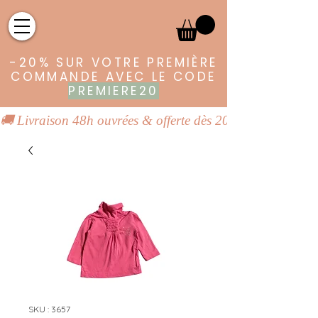
-20% SUR VOTRE PREMIÈRE
COMMANDE AVEC LE CODE
PREMIERE20
🚚 Livraison 48h ouvrées & offerte dès 20€ | 👕 Vêtements
SKU : 3657