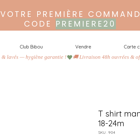
 VOTRE PREMIÈRE COMMAND
CODE
PREMIERE20
Club Bibou
Vendre
Carte 
s & lavés — hygiène garantie !
H
a
b
i
l
l
e
z
m
a
l
i
n
,
c
o
n
s
o
m
m
e
z
r
e
s
p
o
n
s
a
b
l
e
!
J
u
s
q
u
’
à
-
8
0
%
d
u
p
r
i
x
n
e
u
f
T shirt ma
A
c
h
e
t
e
z
18-24m
O
u
SKU : 904