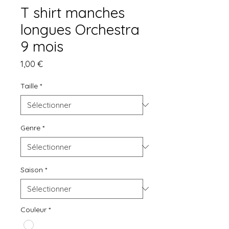
T shirt manches
longues Orchestra
9 mois
Prix
1,00 €
Taille
*
Genre
*
Saison
*
Couleur
*