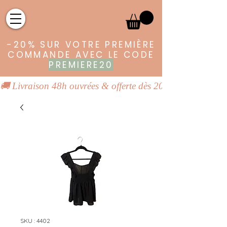
-20% SUR VOTRE PREMIÈRE
COMMANDE AVEC LE CODE
PREMIERE20
🚚 Livraison 48h ouvrées & offerte dès 20€ | 👕 Vêtements
SKU : 4402