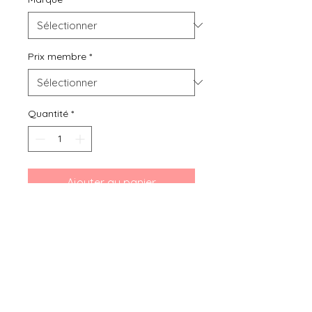
Prix membre
*
Quantité
*
Ajouter au panier
Bibou seconde main, location ou
achat de vêtements d'occasion
pour grossesse, bébés et enfants
de 0 mois à 6 ans, vous présente
ce Top de maternité SHEIN taille 36