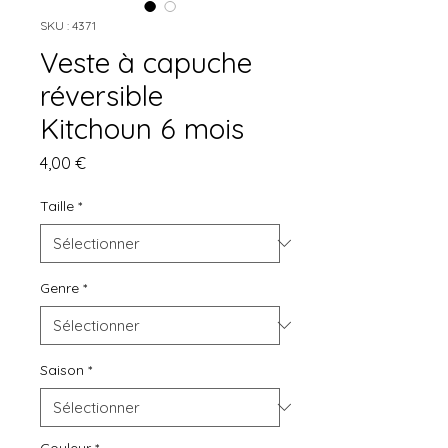
SKU : 4371
Veste à capuche
réversible
Kitchoun 6 mois
Prix
4,00 €
Taille
*
Genre
*
Saison
*
Couleur
*