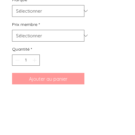
Prix membre
*
Quantité
*
Ajouter au panier
Bibou seconde main, location ou
achat de vêtements d'occasion
pour grossesse, bébés et enfants
de 0 mois à 6 ans, vous présente
ce Bermuda palmiers Orchestra
12 mois