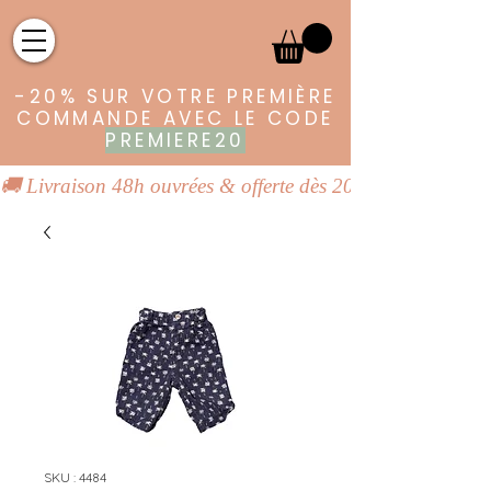
-20% SUR VOTRE PREMIÈRE
COMMANDE AVEC LE CODE
PREMIERE20
🚚 Livraison 48h ouvrées & offerte dès 20€ | 👕 Vêtements
SKU : 4484