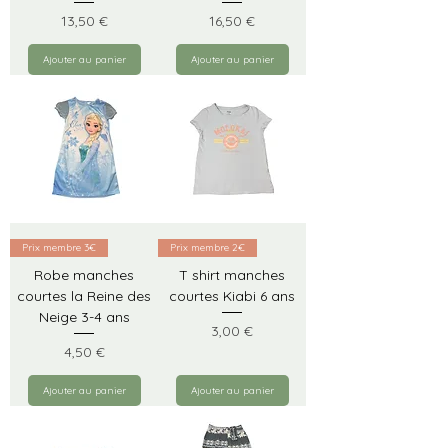
Prix
Prix
13,50 €
16,50 €
Ajouter au panier
Ajouter au panier
Prix membre 3€
Prix membre 2€
Robe manches
T shirt manches
courtes la Reine des
courtes Kiabi 6 ans
Neige 3-4 ans
Prix
3,00 €
Prix
4,50 €
Ajouter au panier
Ajouter au panier