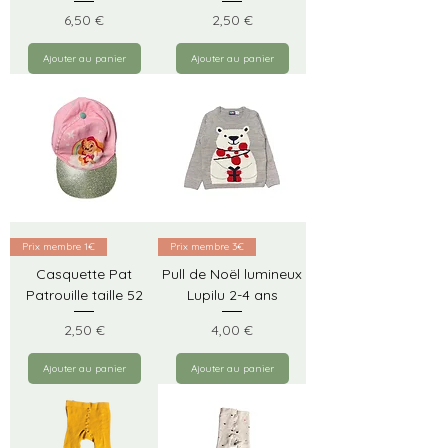
Prix
Prix
6,50 €
2,50 €
Ajouter au panier
Ajouter au panier
Prix membre 1€
Prix membre 3€
Casquette Pat
Pull de Noël lumineux
Patrouille taille 52
Lupilu 2-4 ans
Prix
Prix
2,50 €
4,00 €
Ajouter au panier
Ajouter au panier