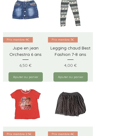
Prix membre 4€
Prix membre 3€
Jupe en jean
Legging chaud Best
Orchestra 6 ans
Fashion 7-8 ans
Prix
Prix
6,50 €
4,00 €
Ajouter au panier
Ajouter au panier
Prix membre 2.5€
Prix membre 4€