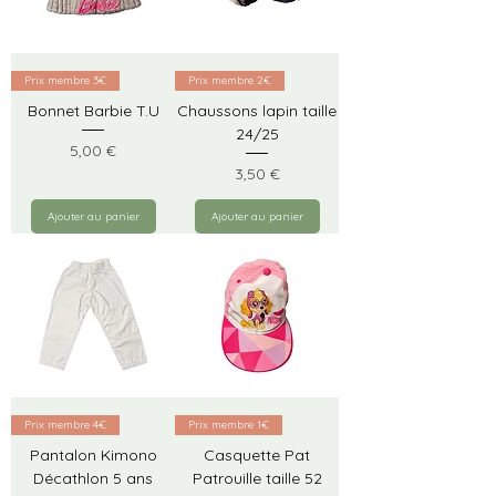
Prix membre 3€
Prix membre 2€
Bonnet Barbie T.U
Chaussons lapin taille
24/25
Prix
5,00 €
Prix
3,50 €
Ajouter au panier
Ajouter au panier
Prix membre 4€
Prix membre 1€
Pantalon Kimono
Casquette Pat
Décathlon 5 ans
Patrouille taille 52