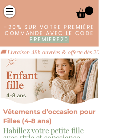
-20% SUR VOTRE PREMIÈRE
COMMANDE AVEC LE CODE
PREMIERE20
🚚 Livraison 48h ouvrées & offerte dès 20€ | 👕 Vêtements
Vêtements d’occasion pour
Filles (4-8 ans)
Habillez votre petite fille
avec style et conscience