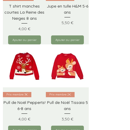
T shirt manches
Jupe en tulle H&M 5-6
courtes La Reine des
ans
Neiges 8 ans
Prix
5,50 €
Prix
4,00 €
Ajouter au panier
Ajouter au panier
Prix membre 3€
Prix membre 2€
Pull de Noël Pepperts!
Pull de Noël Tissaia 5
6-8 ans
ans
Prix
Prix
4,00 €
3,50 €