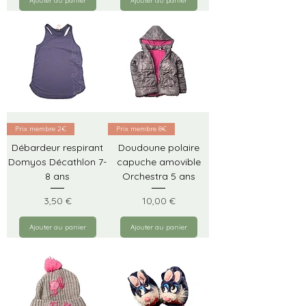
Ajouter au panier
Ajouter au panier
Prix membre 2€
Prix membre 8€
Débardeur respirant
Doudoune polaire
Domyos Décathlon 7-
capuche amovible
8 ans
Orchestra 5 ans
Prix
Prix
3,50 €
10,00 €
Ajouter au panier
Ajouter au panier