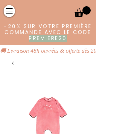
-20% SUR VOTRE PREMIÈRE
COMMANDE AVEC LE CODE
PREMIERE20
🚚 Livraison 48h ouvrées & offerte dès 20€ | 👕 Vêtements