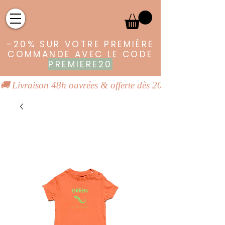
-20% SUR VOTRE PREMIÈRE
COMMANDE AVEC LE CODE
PREMIERE20
🚚 Livraison 48h ouvrées & offerte dès 20€ | 👕 Vêtements