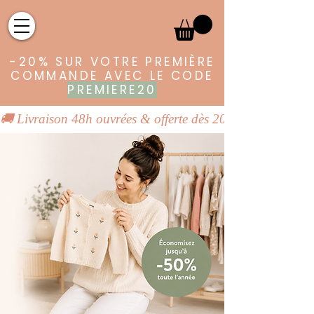
-20% SUR VOTRE PREMIÈRE
COMMANDE AVEC LE CODE
PREMIERE20
🚚 Livraison 48h ouvrées & offerte dès 20€ | 👕 Vêtements