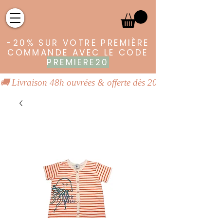
-20% SUR VOTRE PREMIÈRE
COMMANDE AVEC LE CODE
PREMIERE20
🚚 Livraison 48h ouvrées & offerte dès 20€ | 👕 Vêtements