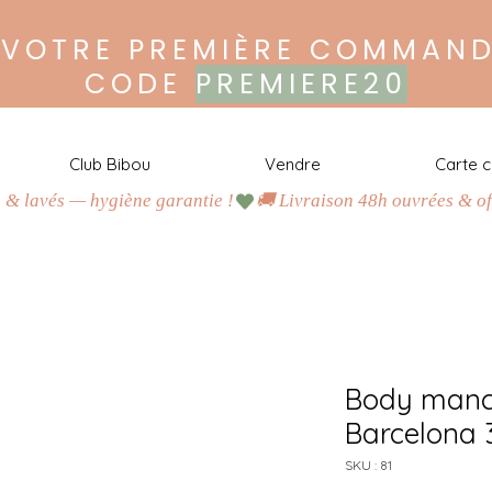
 VOTRE PREMIÈRE COMMAND
CODE
PREMIERE20
Club Bibou
Vendre
Carte 
s & lavés — hygiène garantie !
H
a
b
i
l
l
e
z
m
a
l
i
n
,
c
o
n
s
o
m
m
e
z
r
e
s
p
o
n
s
a
b
l
e
!
J
u
s
q
u
’
à
-
8
0
%
d
u
p
r
i
x
n
e
u
f
Body manc
A
c
h
e
t
e
z
Barcelona
O
u
SKU : 81