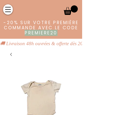
-20% SUR VOTRE PREMIÈRE
COMMANDE AVEC LE CODE
PREMIERE20
🚚 Livraison 48h ouvrées & offerte dès 20€ | 👕 Vêtements