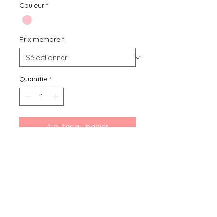
Couleur
*
Prix membre
*
Quantité
*
Ajouter au panier
Bibou seconde main, location ou
achat de vêtements d'occasion
pour enfant de 0 à 36 mois, vous
présente ce Body manches
longues Gemo 3 mois