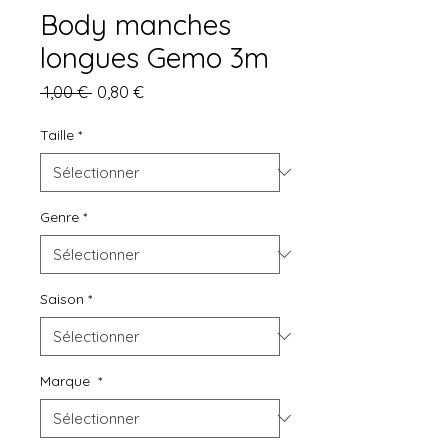
Body manches
longues Gemo 3m
Prix
Prix
 1,00 € 
0,80 €
original
promotionnel
Taille
*
Genre
*
Saison
*
Marque
*