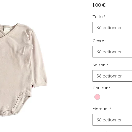
L
o
u
e
z
Prix
1,00 €
D
e
s
v
ê
t
e
m
e
n
t
s
Taille
*
d
e
s
e
c
o
n
d
e
m
a
i
n
Sélectionner
à
p
r
i
x
m
a
l
i
n
Genre
*
Sélectionner
Saison
*
Sélectionner
Couleur
*
Marque
*
Sélectionner