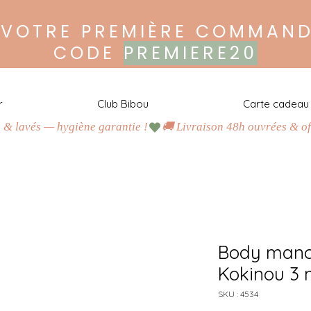
 VOTRE PREMIÈRE COMMAND
CODE
PREMIERE20
r
Club Bibou
Carte cadeau
s & lavés — hygiène garantie !
H
a
b
i
l
l
e
z
m
a
l
i
n
,
c
o
n
s
o
m
m
e
z
r
e
s
p
o
n
s
a
b
l
e
!
J
u
s
q
u
’
à
-
8
0
%
d
u
p
r
i
x
n
e
u
f
Body manc
A
c
h
e
t
e
z
Kokinou 3 
O
u
SKU : 4534