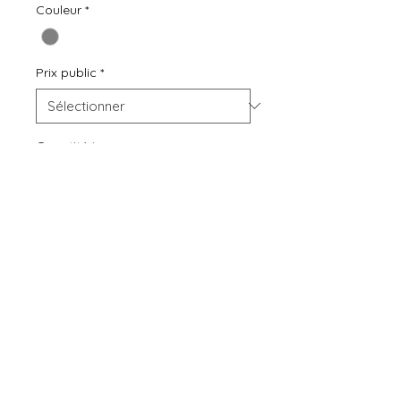
Couleur
*
Prix public
*
Quantité
*
Ajouter au panier
Conditions générales de ventes
Politique de confidentialité