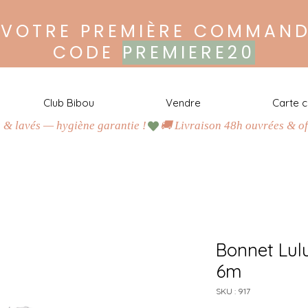
 VOTRE PREMIÈRE COMMAND
CODE
PREMIERE20
Club Bibou
Vendre
Carte 
s & lavés — hygiène garantie !
H
a
b
i
l
l
e
z
m
a
l
i
n
,
c
o
n
s
o
m
m
e
z
r
e
s
p
o
n
s
a
b
l
e
!
J
u
s
q
u
’
à
-
8
0
%
d
u
p
r
i
x
n
e
u
f
Bonnet Lul
A
c
h
e
t
e
z
6m
O
u
SKU : 917