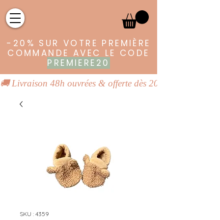
-20% SUR VOTRE PREMIÈRE
COMMANDE AVEC LE CODE
PREMIERE20
🚚 Livraison 48h ouvrées & offerte dès 20€ | 👕 Vêtements
SKU : 4359