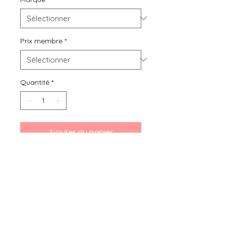
Prix membre
*
Quantité
*
Ajouter au panier
Bibou seconde main, location ou
achat de vêtements d'occasion
pour grossesse, bébés et enfants
de 0 mois à 6 ans, vous présente
ces Chaussons 6-9 mois