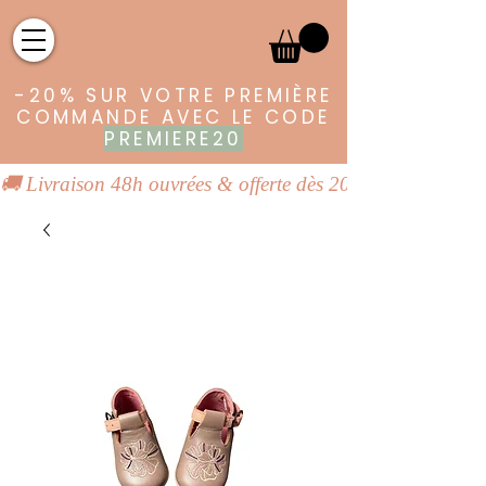
-20% SUR VOTRE PREMIÈRE
COMMANDE AVEC LE CODE
PREMIERE20
🚚 Livraison 48h ouvrées & offerte dès 20€ | 👕 Vêtements