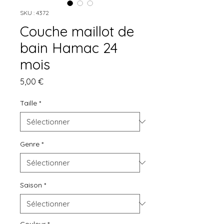
SKU : 4372
Couche maillot de
bain Hamac 24
mois
Prix
5,00 €
Taille
*
Genre
*
Saison
*
Couleur
*