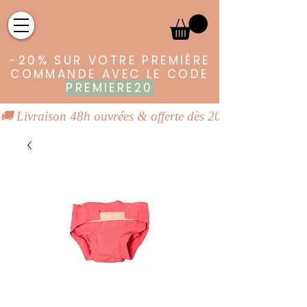
-20% SUR VOTRE PREMIÈRE
COMMANDE AVEC LE CODE
PREMIERE20
🚚 Livraison 48h ouvrées & offerte dès 20€ | 👕 Vêtements