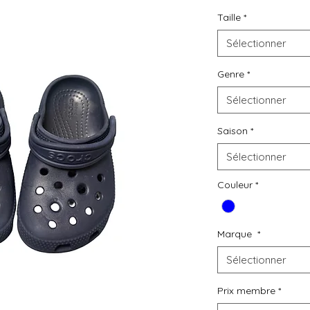
L
o
u
e
z
Taille
*
D
e
s
v
ê
t
e
m
e
n
t
s
Sélectionner
d
e
s
e
c
o
n
d
e
m
a
i
n
à
p
r
i
x
m
a
l
i
n
Genre
*
Sélectionner
Saison
*
Sélectionner
Couleur
*
Marque
*
Sélectionner
Prix membre
*