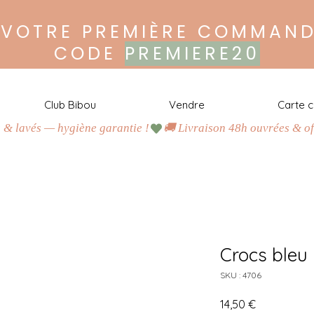
 VOTRE PREMIÈRE COMMAND
CODE
PREMIERE20
Club Bibou
Vendre
Carte 
s & lavés — hygiène garantie !
H
a
b
i
l
l
e
z
m
a
l
i
n
,
c
o
n
s
o
m
m
e
z
r
e
s
p
o
n
s
a
b
l
e
!
J
u
s
q
u
’
à
-
8
0
%
d
u
p
r
i
x
n
e
u
f
Crocs bleu 
A
c
h
e
t
e
z
SKU : 4706
O
u
Prix
14,50 €