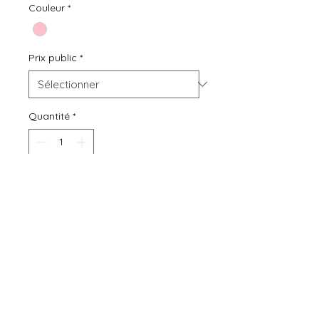
Couleur
*
Prix public
*
Quantité
*
Ajouter au panier
Prix neuf
9.99€