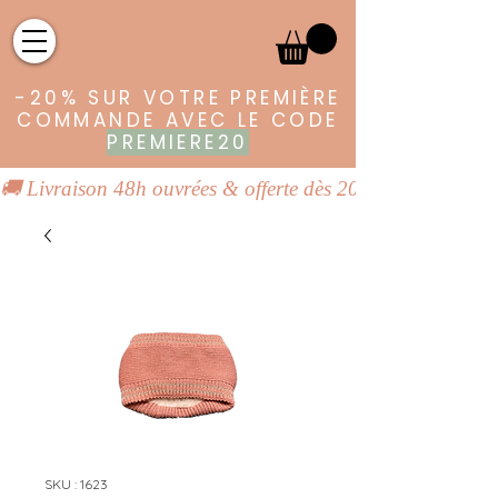
-20% SUR VOTRE PREMIÈRE
COMMANDE AVEC LE CODE
PREMIERE20
🚚 Livraison 48h ouvrées & offerte dès 20€ | 👕 Vêtements
SKU : 1623