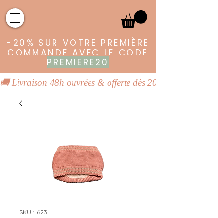
-20% SUR VOTRE PREMIÈRE
COMMANDE AVEC LE CODE
PREMIERE20
🚚 Livraison 48h ouvrées & offerte dès 20€ | 👕 Vêtements
SKU : 1623