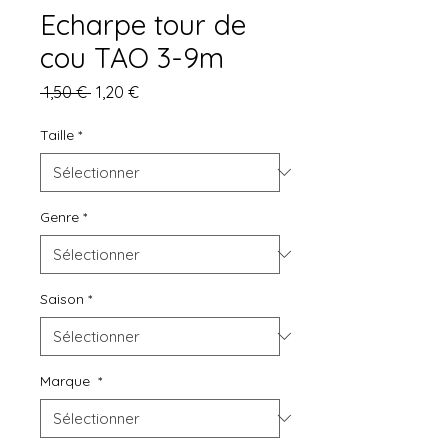
Echarpe tour de
cou TAO 3-9m
Prix
Prix
 1,50 € 
1,20 €
original
promotionnel
Taille
*
Genre
*
Saison
*
Marque
*