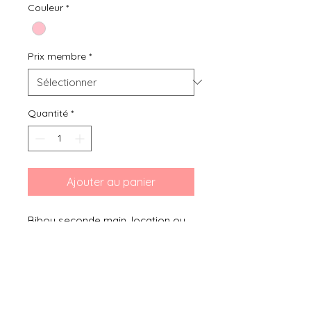
Couleur
*
Prix membre
*
Quantité
*
Ajouter au panier
Bibou seconde main, location ou
achat de vêtements d'occasion
pour enfant de 0 à 36 mois, vous
présente ce Echarpe tour de cou
TAO 3-9 mois