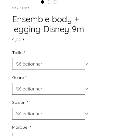
SKU : 1285
Ensemble body +
legging Disney 9m
Prix
4,00 €
Taille
*
Genre
*
Saison
*
Marque
*