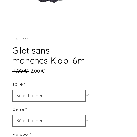
SKU : 333
Gilet sans
manches Kiabi 6m
Prix
Prix
 4,00 € 
2,00 €
original
promotionnel
Taille
*
Genre
*
Marque
*