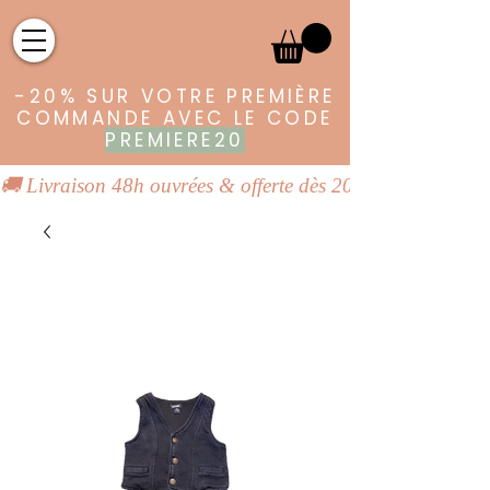
-20% SUR VOTRE PREMIÈRE
COMMANDE AVEC LE CODE
PREMIERE20
🚚 Livraison 48h ouvrées & offerte dès 20€ | 👕 Vêtements