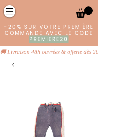
-20% SUR VOTRE PREMIÈRE
COMMANDE AVEC LE CODE
PREMIERE20
🚚 Livraison 48h ouvrées & offerte dès 20€ | 👕 Vêtements