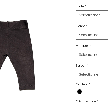
L
o
u
e
z
Taille
*
D
e
s
v
ê
t
e
m
e
n
t
s
Sélectionner
d
e
s
e
c
o
n
d
e
m
a
i
n
à
p
r
i
x
m
a
l
i
n
Genre
*
Sélectionner
Marque
*
Sélectionner
Saison
*
Sélectionner
Couleur
*
Prix membre
*