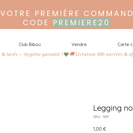
 VOTRE PREMIÈRE COMMAND
CODE
PREMIERE20
Club Bibou
Vendre
Carte 
s & lavés — hygiène garantie !
H
a
b
i
l
l
e
z
m
a
l
i
n
,
c
o
n
s
o
m
m
e
z
r
e
s
p
o
n
s
a
b
l
e
!
J
u
s
q
u
’
à
-
8
0
%
d
u
p
r
i
x
n
e
u
f
Legging no
A
c
h
e
t
e
z
SKU : 1431
O
u
Prix
1,00 €