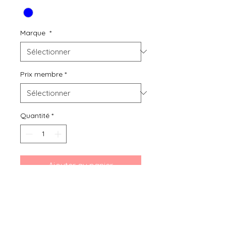
Marque
*
Prix membre
*
Quantité
*
Ajouter au panier
Bibou seconde main, location ou
achat de vêtements d'occasion
pour grossesse, bébés et enfants