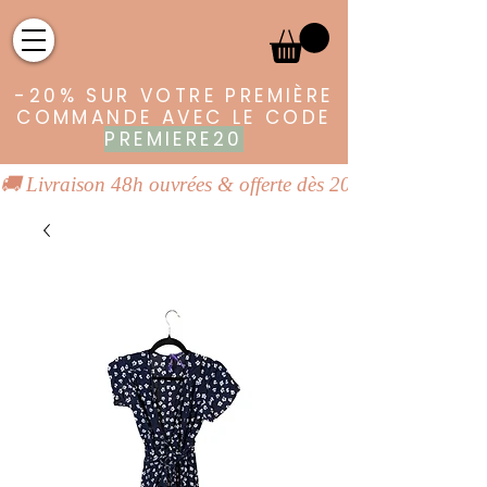
-20% SUR VOTRE PREMIÈRE
COMMANDE AVEC LE CODE
PREMIERE20
🚚 Livraison 48h ouvrées & offerte dès 20€ | 👕 Vêtements