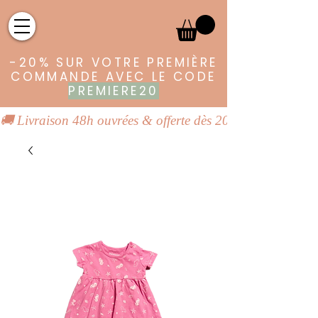
-20% SUR VOTRE PREMIÈRE
COMMANDE AVEC LE CODE
PREMIERE20
🚚 Livraison 48h ouvrées & offerte dès 20€ | 👕 Vêtements