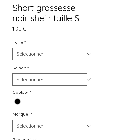
Short grossesse
noir shein taille S
Prix
1,00 €
Taille
*
Saison
*
Couleur
*
Marque
*
Prix public
*