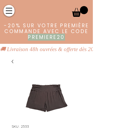
-20% SUR VOTRE PREMIÈRE
COMMANDE AVEC LE CODE
PREMIERE20
🚚 Livraison 48h ouvrées & offerte dès 20€ | 👕 Vêtements
SKU : 2533