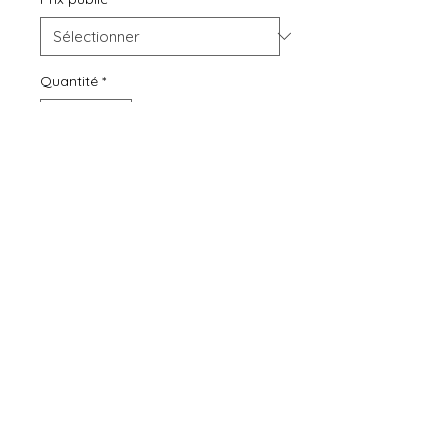
Quantité
*
Ajouter au panier
Conditions générales de ventes
Politique de confidentialité
Mentions légales
Contact