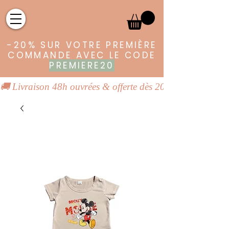
-20% SUR VOTRE PREMIÈRE
COMMANDE AVEC LE CODE
PREMIERE20
🚚 Livraison 48h ouvrées & offerte dès 20€ | 👕 Vêtements