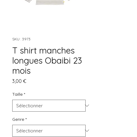
SKU : 3973
T shirt manches
longues Obaibi 23
mois
Prix
3,00 €
Taille
*
Genre
*